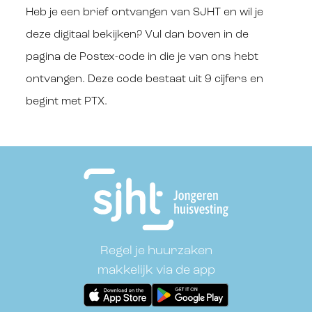
Heb je een brief ontvangen van SJHT en wil je
deze digitaal bekijken? Vul dan boven in de
pagina de Postex-code in die je van ons hebt
ontvangen. Deze code bestaat uit 9 cijfers en
begint met PTX.
Footer
Regel je huurzaken
makkelijk via de app