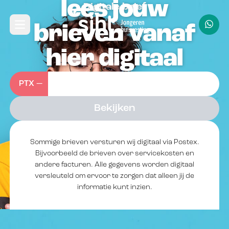
lees jouw
Navbar
Digitale brief
Direct naar hoofdinhoud
brieven vanaf
Open hoofdmenu
hier digitaal
PTX —
Bekijken
Sommige brieven versturen wij digitaal via Postex.
Bijvoorbeeld de brieven over servicekosten en
andere facturen. Alle gegevens worden digitaal
versleuteld om ervoor te zorgen dat alleen jij de
informatie kunt inzien.