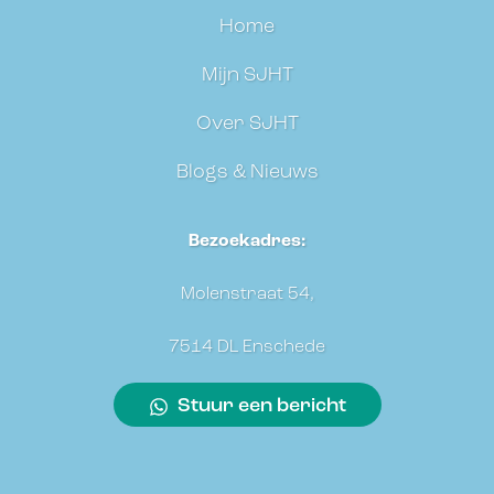
Home
Mijn SJHT
Over SJHT
Blogs & Nieuws
Bezoekadres:
Molenstraat 54,
7514 DL Enschede
Stuur een bericht